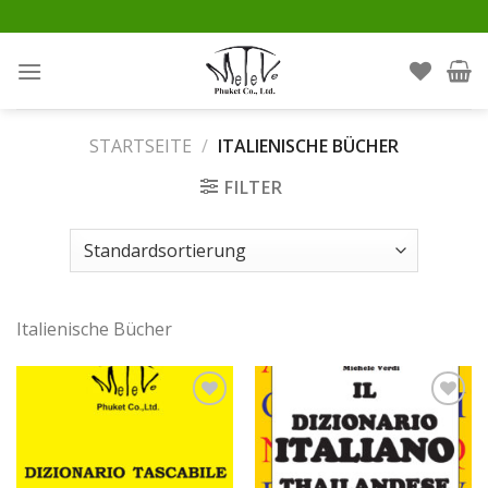
Skip
to
content
STARTSEITE
/
ITALIENISCHE BÜCHER
FILTER
Italienische Bücher
Auf die
Auf die
Wunschliste
Wunschliste