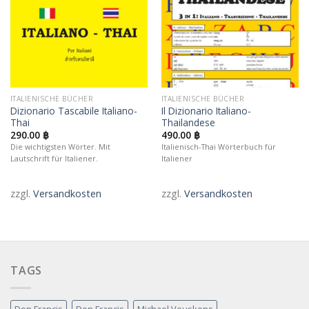
ITALIENISCHE BÜCHER
ITALIENISCHE BÜCHER
Dizionario Tascabile Italiano-
Il Dizionario Italiano-
Thai
Thailandese
290.00
฿
490.00
฿
Die wichtigsten Wörter. Mit
Italienisch-Thai Wörterbuch für
Lautschrift für Italiener.
Italiener
zzgl.
Versandkosten
zzgl.
Versandkosten
TAGS
Don Francis
Don Francis
Michael Veuskens