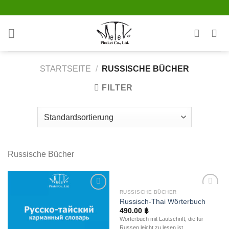
Skip
to
content
STARTSEITE
/
RUSSISCHE BÜCHER
FILTER
Russische Bücher
RUSSISCHE BÜCHER
Auf die
Auf die
Russisch-Thai Wörterbuch
Wunschliste
Wunschliste
490.00
฿
Wörterbuch mit Lautschrift, die für
Russen leicht zu lesen ist.