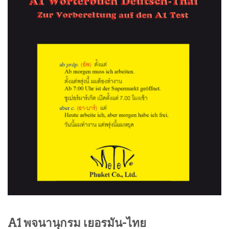
A1 พจนานุกรม เยอรมัน-ไทย