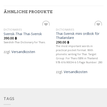
ÄHNLICHE PRODUKTE
DICTIONARIES
DICTIONARIES
Auf die
Auf die
Thai-Svensk mini ordbok för
Svensk-Thai Thai-Svensk
Wunschliste
Wunschliste
Thailandare
390.00
฿
290.00
฿
Swedish-Thai Dictionary for Thais.
The most important words in
practical pocket format. With
zzgl.
Versandkosten
phonetic writing for Thai. Target
Group: For Thais ISBN in Thailand:
978-616-90034-6-5 Page Number: 280
zzgl.
Versandkosten
TAGS