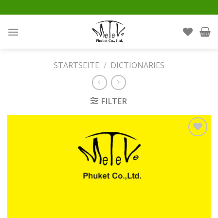
Skip
to
content
STARTSEITE
/
DICTIONARIES
FILTER
Auf die
Wunschliste