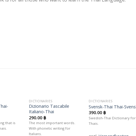
DICTIONARIES
DICTIONARIES
Auf die
Auf die
Auf die
Thai-
Dizionario Tascabile
Svensk-Thai Thai-Svens
unschliste
Wunschliste
Wunschlis
Italiano-Thai
390.00
฿
290.00
฿
Swedish-Thai Dictionary for
ng that is
The most important words.
Thais.
hais.
With phonetic writing for
Italians.