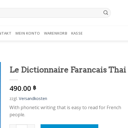
NTAKT
MEIN KONTO
WARENKORB
KASSE
Le Dictionnaire Farancais Thai
490.00
฿
zzgl.
Versandkosten
With phonetic writing that is easy to read for French
people.
Le Dictionnaire Farancais Thai Menge