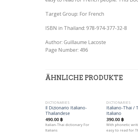
Target Group: For French
ISBN in Thailand: 978-974-377-32-8
Author: Guillaume Lacoste
Page Number: 496
ÄHNLICHE PRODUKTE
DICTIONARIES
DICTIONARIES
Auf die
Il Dizionario Italiano-
Italiano-Thai / 
Wunschliste
W
Thailandese
Italiano
490.00
฿
390.00
฿
Italian-Thai dictionary For
With phonetic writi
Italians
easy to read for T