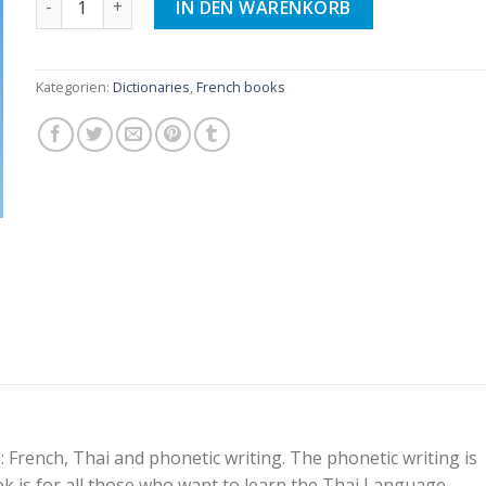
IN DEN WARENKORB
Kategorien:
Dictionaries
,
French books
: French, Thai and phonetic writing. The phonetic writing is
ok is for all those who want to learn the Thai Language.