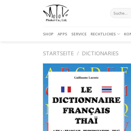
Skip
to
Suche
nach:
content
SHOP
APPS
SERVICE
RECHTLICHES
KO
STARTSEITE
/
DICTIONARIES
Auf die
Wunschliste