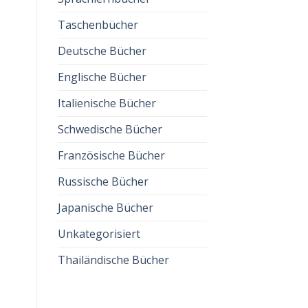
zzgl.
Versandkosten
z
Taschenbücher
Deutsche Bücher
Englische Bücher
Italienische Bücher
Schwedische Bücher
Französische Bücher
Russische Bücher
Japanische Bücher
Unkategorisiert
Thailändische Bücher