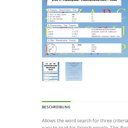
BESCHREIBUNG
Allows the word search for three criteria
easy to read for French people. This Bo