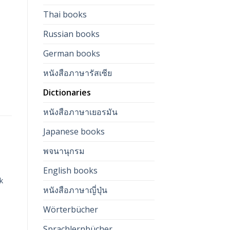
Thai books
Russian books
German books
หนังสือภาษารัสเซีย
Dictionaries
หนังสือภาษาเยอรมัน
Japanese books
พจนานุกรม
English books
DICTIONARIES
DICTIONARIES
D
Auf die
Auf die
Deutsch-Thai
T
k
Learn Thai Easily
te
Wunschliste
Wunschliste
Miniwörterbuch
M
หนังสือภาษาญี่ปุ่น
490.00
฿
290.00
฿
2
Learn Thai Easily
Wörterbücher
The most important words.
T
With phonetic writing for Thai.
W
zzgl.
Versandkosten
Sprachlernbücher