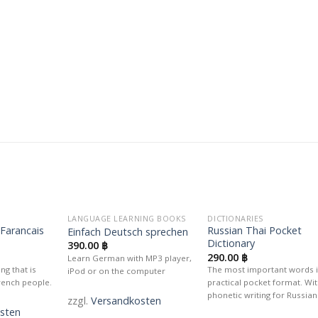
LANGUAGE LEARNING BOOKS
DICTIONARIES
Auf die
Auf die
Auf die
 Farancais
Russian Thai Pocket
Einfach Deutsch sprechen
unschliste
Wunschliste
Wunschlis
Dictionary
390.00
฿
290.00
฿
Learn German with MP3 player,
ng that is
The most important words 
iPod or on the computer
rench people.
practical pocket format. Wi
phonetic writing for Russian
zzgl.
Versandkosten
sten