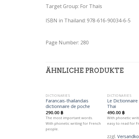
Target Group: For Thais
ISBN in Thailand: 978-616-90034-6-5
Page Number: 280
ÄHNLICHE PRODUKTE
DICTIONARIES
DICTIONARIES
Auf die
Farancais-thailandais
Le Dictionnaire
Wunschliste
W
dictionnaire de poche
Thai
290.00
฿
490.00
฿
The most important words.
With phonetic writi
With phonetic writing for French
easy to read for F
people.
zzgl.
Versandko