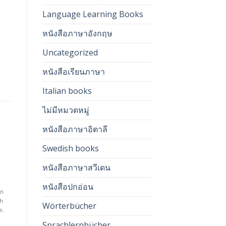
Language Learning Books
หนังสือภาษาอังกฤษ
Uncategorized
หนังสือเรียนภาษา
Italian books
ไม่มีหมวดหมู่
หนังสือภาษาอิตาลี
Swedish books
DICTIONARIES
LANGUAGE LEARNING BOOKS
D
Auf die
Auf die
Svensk-Thai mini ordbok
D
Deutsch Test A1
หนังสือภาษาสวีเดน
te
Wunschliste
Wunschliste
för Thailändare
I
390.00
฿
290.00
฿
2
This Book helps to prepare for
หนังสือปกอ่อน
in
The most important words.
T
the "Start Deutsch 1" test at A1
th
With phonetic writing for Thai.
W
level.
Wörterbücher
s.
It
zzgl.
Versandkosten
zzgl.
Versandkosten
Sprachlernbücher