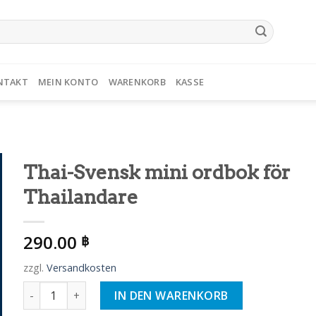
NTAKT
MEIN KONTO
WARENKORB
KASSE
Thai-Svensk mini ordbok för
Thailandare
290.00
฿
zzgl.
Versandkosten
Thai-Svensk mini ordbok för Thailandare Menge
IN DEN WARENKORB