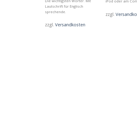
Die wichtigsten Wörter. Mit
iPod oder am Co
Lautschrift für Englisch
sprechende.
zzgl.
Versandko
zzgl.
Versandkosten