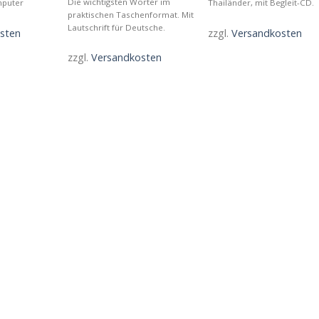
Die wichtigsten Wörter im
mputer
Thailänder, mit Begleit-CD.
praktischen Taschenformat. Mit
Lautschrift für Deutsche.
sten
zzgl.
Versandkosten
zzgl.
Versandkosten