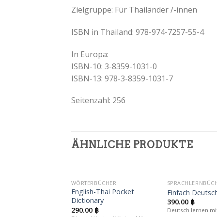
Zielgruppe: Für Thailänder /-innen
ISBN in Thailand: 978-974-7257-55-4
In Europa:
ISBN-10: 3-8359-1031-0
ISBN-13: 978-3-8359-1031-7
Seitenzahl: 256
ÄHNLICHE PRODUKTE
WÖRTERBÜCHER
SPRACHLERNBÜC
Auf die
English-Thai Pocket
Einfach Deutsc
Wunschliste
W
Dictionary
390.00
฿
290.00
฿
Deutsch lernen mi