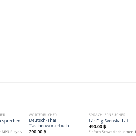
HER
WÖRTERBÜCHER
SPRACHLERNBÜCHER
Auf die
Auf die
Auf die
Deutsch-Thai
h sprechen
Lär Dig Svenska Lätt
unschliste
Wunschliste
Wunschlis
Taschenwörterbuch
490.00
฿
290.00
฿
t MP3-Player,
Einfach Schwedisch lernen. 