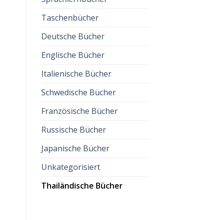
M
Sprache erlernen möchten.
T
zzgl.
Versandkosten
Taschenbücher
zzgl.
Versandkosten
z
Deutsche Bücher
Englische Bücher
Italienische Bücher
Schwedische Bücher
Französische Bücher
Russische Bücher
Japanische Bücher
Unkategorisiert
Thailändische Bücher