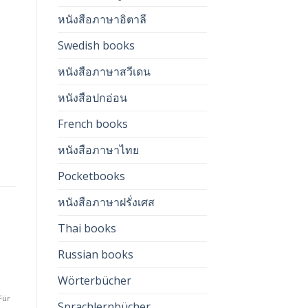
หนังสือภาษาอิตาลี
Swedish books
หนังสือภาษาสวีเดน
หนังสือปกอ่อน
French books
หนังสือภาษาไทย
Pocketbooks
หนังสือภาษาฝรั่งเศส
Thai books
Russian books
SPRACHLERNBÜCHER
WÖRTERBÜCHER
W
Auf die
Auf die
I
Einfach Deutsch Lernen
Learn Thai Easily
Wörterbücher
te
Wunschliste
Wunschliste
I
490.00
฿
490.00
฿
3
Für
Für Thailänder die die deutsche
Einfach Thailändisch lernen.
Sprachlernbücher