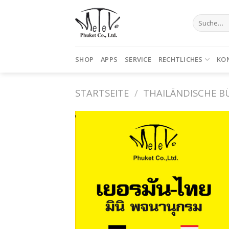
Skip
to
Suche
nach:
content
SHOP
APPS
SERVICE
RECHTLICHES
KO
STARTSEITE
/
THAILÄNDISCHE B
Auf die
Wunschliste