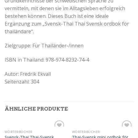
Grundkenntnisse der schwedischen Sprache zu
vermitteln, mit denen sie im Alltagsleben erfolgreich
bestehen können. Dieses Buch ist eine ideale
Ergänzung zum „Svensk-Thai Thai Svensk ordbok för
thailändare“.
Zielgruppe: Für Thailänder-/innen
ISBN in Thailand: 978-974-8232-74-4
Autor: Fredrik Ekvall
Seitenzahl: 304
ÄHNLICHE PRODUKTE
WÖRTERBÜCHER
WÖRTERBÜCHER
Auf die
Auf die
Thai-Svensk mini ordbok för
Svensk-Thai Thai-Svensk