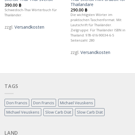
Wunschliste
Wunschliste
Thailandare
390.00
฿
290.00
฿
Schwedisch-Thai Wörterbuch für
Die wichtigsten Wörter im
Thailänder.
praktischen Taschenformat. Mit
Lautschrift für Thailänder.
zzgl.
Versandkosten
Zielgruppe: Für Thailänder ISBN in
Thailand: 978-616-90034-6-5
Seitenzahl: 280
zzgl.
Versandkosten
TAGS
Don Francis
Don Francis
Michael Veuskens
Michael Veuskens
Slow Carb Diät
Slow Carb Diät
LAND